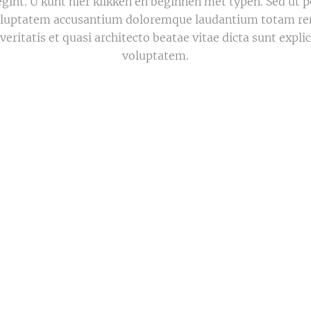
egint. U kunt hier klikken en beginnen met typen. Sed ut 
 voluptatem accusantium doloremque laudantium totam r
 veritatis et quasi architecto beatae vitae dicta sunt ex
voluptatem.