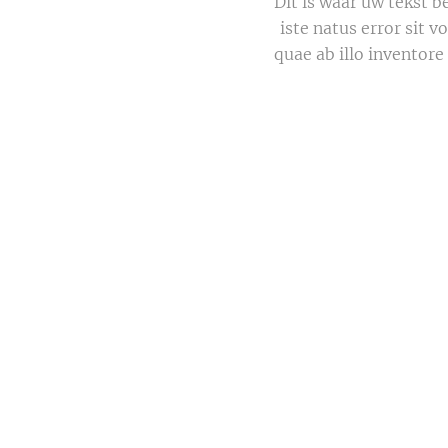
Dit is waar uw tekst b
iste natus error sit
quae ab illo inventore