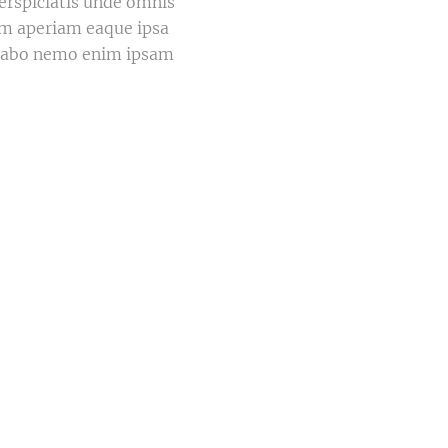
perspiciatis unde omnis
em aperiam eaque ipsa
plicabo nemo enim ipsam